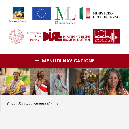
Vai
al
contenuto
MENU DI NAVIGAZIONE
Chiara Facciani
,
Arianna Notaro